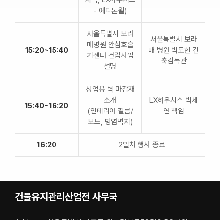
치석, LX하우시스
- 에디톤윌)
서울특별시 보라
서울특별시 보라
매병원 안심호흡
15:20~15:40
매 병원 박도현 건
기센터 건립사업
축감독관
설명
상업용 벽 마감재
소개
LX하우시스 박세
15:40~16:20
(인테리어 필름/
연 책임
보드, 방염벽지)
16:20
2일차 행사 종료
건물유지관리산업전 사무국