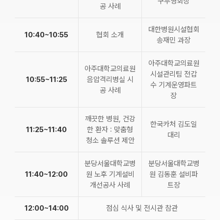
구부영회장
공 사례
대한병원시설협회
10:40~10:55
협회 소개
송재민 과장
아주대학교의료원
아주대학교의료원
시설관리팀 전갑
10:55~11:25
음압격리병실 시
수 기계운영파트
공 사례
장
깨끗한 병원, 건강
한국카처 김도일
11:25~11:40
한 환자 : 맞춤형
대리
청소 솔루션 제안
분당서울대학교병
분당서울대학교병
11:40~12:00
원 노후 기계설비
원 김동훈 설비파
개선공사 사례
트장
12:00~14:00
점심 식사 및 전시관 참관