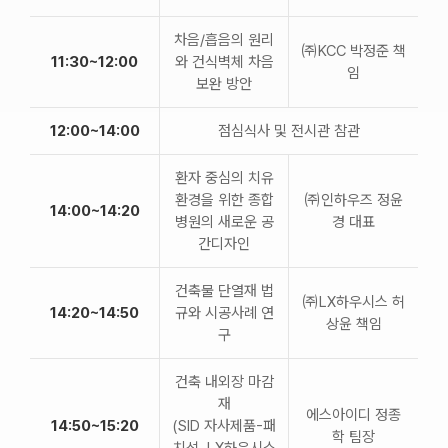
차음/흡음의 원리
㈜KCC 박정준 책
11:30~12:00
와 건식벽체 차음
임
보완 방안
12:00~14:00
점심식사 및 전시관 참관
환자 중심의 치유
환경을 위한 종합
㈜인하우즈 정윤
14:00~14:20
병원의 새로운 공
경 대표
간디자인
건축물 단열재 법
㈜LX하우시스 허
14:20~14:50
규와 시공사례 연
상윤 책임
구
건축 내외장 마감
재
에스아이디 정종
14:50~15:20
(SID 자사제품-패
학 팀장