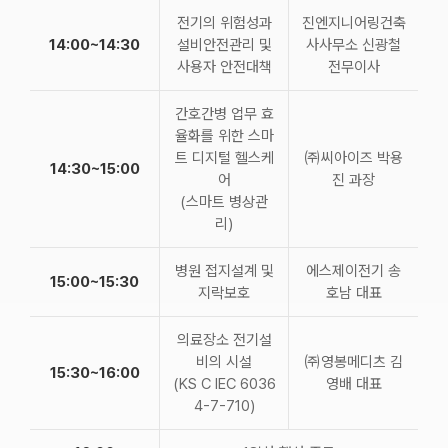
전기의 위험성과
진엔지니어링건축
14:00~14:30
설비안전관리 및
사사무소 신광철
사용자 안전대책
전무이사
간호간병 업무 효
율화를 위한 스마
트 디지털 헬스케
㈜씨아이즈 박용
14:30~15:00
어
진 과장
(스마트 병상관
리)
병원 접지설계 및
에스제이전기 송
15:00~15:30
지락보호
호남 대표
의료장소 전기설
비의 시설
㈜영봉메디츠 김
15:30~16:00
(KS C IEC 6036
영배 대표
4-7-710)