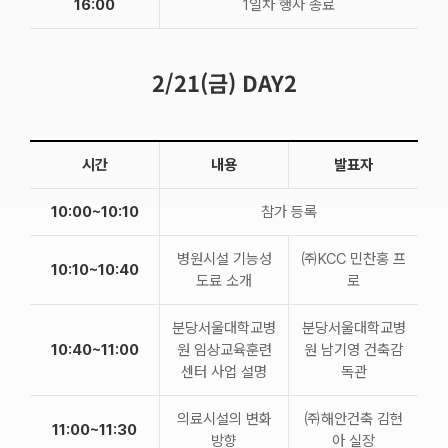
16:00
1일차 행사 종료
2/21(금) DAY2
시간
내용
발표자
10:00~10:10
참가 등록
병원시설 기능성
㈜KCC 민찬홍 프
10:10~10:40
도료 소개
로
분당서울대학교병
분당서울대학교병
10:40~11:00
원 임상교육훈련
원 남기영 건축감
센터 사업 설명
독관
의료시설의 변화
㈜해안건축 김현
11:00~11:30
방향
아 실장