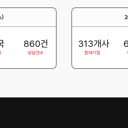
)
국
860
건
313
개사
어
상담건수
참여기업