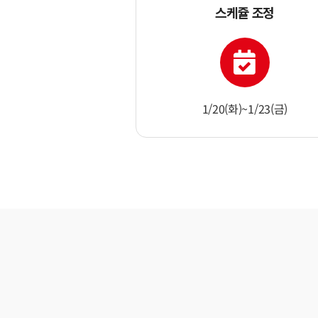
스케쥴 조정
1/20(화)~1/23(금)