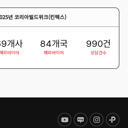
2025년 코리아빌드위크(킨텍스)
69
개사
84
개국
990
건
해외바이어
해외바이어
상담건수