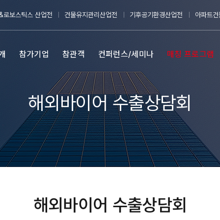
&로보스틱스 산업전
건물유지관리산업전
기후공기환경산업전
아파트건
개
참가기업
참관객
컨퍼런스/세미나
매칭 프로그램
해외바이어 수출상담회
해외바이어 수출상담회