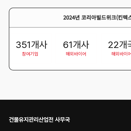
2024년 코리아빌드위크(킨텍스
351
개사
61
개사
22
개
참여기업
해외바이어
해외바이
건물유지관리산업전 사무국