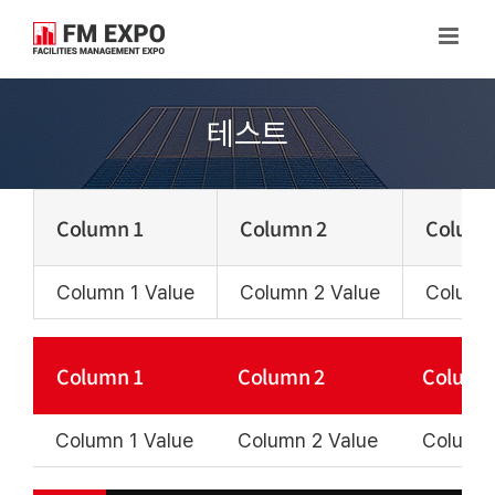
Skip
to
content
테스트
Column 1
Column 2
Column
Column 1 Value
Column 2 Value
Column
Column 1
Column 2
Column
Column 1 Value
Column 2 Value
Column 